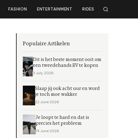
FASHION
ENTERTAINMENT
RIDES
Populaire Artikelen
Dit is het beste moment ooit om
een tweedehands EV te kopen
3 July 2026
Slaap jij ook acht uur en word
je toch moe wakker
22 June 2026
Je loopt te hard en dat is
precies het probleem
19 June 2026