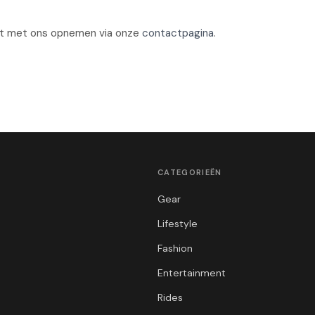
ct met ons opnemen via onze
contactpagina
.
CATEGORIEËN
Gear
Lifestyle
Fashion
Entertainment
Rides