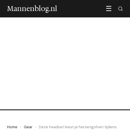
Mannenblog.nl
☰
GEAR
Deze headset leest je
hersengolven tijdens het
gamen
6 July 2026
·
6 min leestijd
Home
›
Gear
›
Deze headset leest je hersengolven tijdens