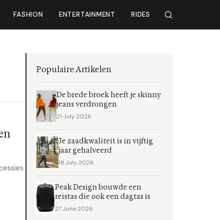
FASHION
ENTERTAINMENT
RIDES
Populaire Artikelen
De brede broek heeft je skinny
jeans verdrongen
21 July 2026
en
Je zaadkwaliteit is in vijftig
jaar gehalveerd
18 July 2026
cessies
Peak Design bouwde een
reistas die ook een dagtas is
27 June 2026