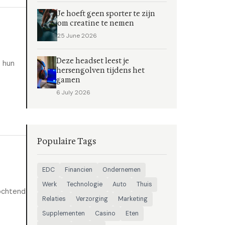
Je hoeft geen sporter te zijn
om creatine te nemen
25 June 2026
Deze headset leest je
s hun
hersengolven tijdens het
gamen
6 July 2026
Populaire Tags
EDC
Financien
Ondernemen
Werk
Technologie
Auto
Thuis
 ochtend
Relaties
Verzorging
Marketing
Supplementen
Casino
Eten