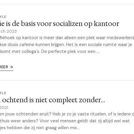
YLE
ie is de basis voor socializen op kantoor
rch 2023
fiehoek op kantoor is meer dan alleen een plek waar medewerker
jkse dosis cafeïne kunnen krijgen. Het is een sociale ruimte waar je
omt met collega´s. De perfecte plek voor een ...
MEER →
YLE
 ochtend is niet compleet zonder…
 2021
en jouw ochtenden eruit? Heb je zo je vaste rituelen, of is iedere
u thuis weer anders? Voor veel mensen geldt dat zij altijd wel wat
jes hebben die zij niet graag willen mis...