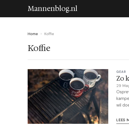
Mannenblog.nl
Home
›
Koffie
Koffie
GEAR
Zo k
29 Ma
Osprey
kampee
wil do
LEES 