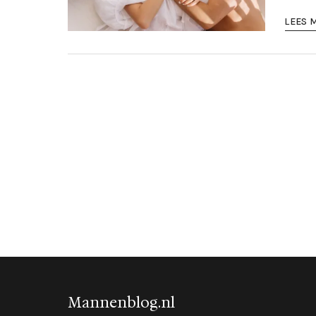
LEES 
Mannenblog.nl