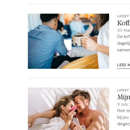
LIFEST
Koff
30 Ma
De kof
dageli
samenk
LEES 
LIFEST
Mijn
9 July
Hoe zi
bij jo
dinget