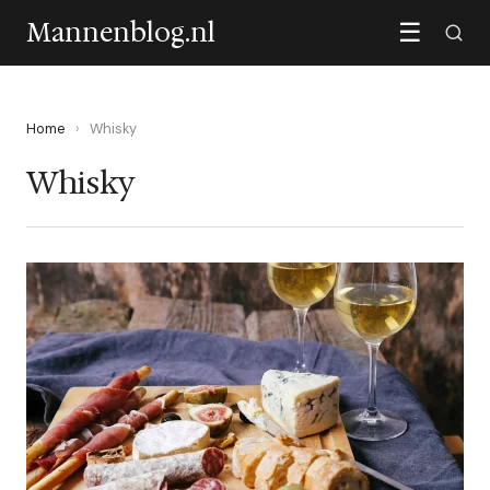
Mannenblog.nl
☰
Home
›
Whisky
Whisky