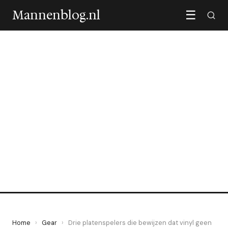
Mannenblog.nl
☰
GEAR
Drie platenspelers die
bewijzen dat vinyl geen
dure hobby is
24 May 2026
·
5 min leestijd
Home
›
Gear
›
Drie platenspelers die bewijzen dat vinyl geen