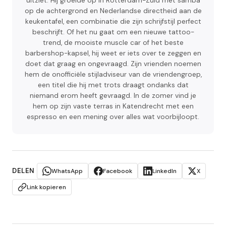
uitziet. Hij groeide op in Rotterdam-Zuid met samba
op de achtergrond en Nederlandse directheid aan de
keukentafel, een combinatie die zijn schrijfstijl perfect
beschrijft. Of het nu gaat om een nieuwe tattoo-
trend, de mooiste muscle car of het beste
barbershop-kapsel, hij weet er iets over te zeggen en
doet dat graag en ongevraagd. Zijn vrienden noemen
hem de onofficiële stijladviseur van de vriendengroep,
een titel die hij met trots draagt ondanks dat
niemand erom heeft gevraagd. In de zomer vind je
hem op zijn vaste terras in Katendrecht met een
espresso en een mening over alles wat voorbijloopt.
DELEN
WhatsApp
Facebook
LinkedIn
X
Link kopieren