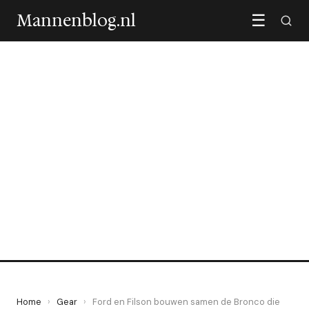
Mannenblog.nl
☰
GEAR
Ford en Filson bouwen
samen de Bronco die
nergens bang voor is
11 June 2026
·
7 min leestijd
Home
›
Gear
›
Ford en Filson bouwen samen de Bronco die