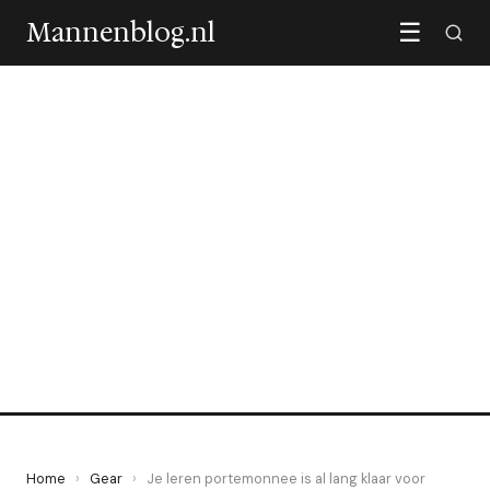
Mannenblog.nl
☰
GEAR
Je leren portemonnee is al
lang klaar voor pensioen
29 June 2026
·
5 min leestijd
Home
›
Gear
›
Je leren portemonnee is al lang klaar voor