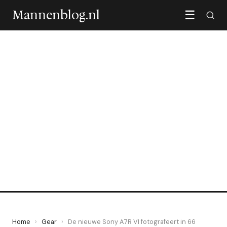
Mannenblog.nl
☰
GEAR
De nieuwe Sony A7R VI
fotografeert in 66 megapixel
14 May 2026
·
5 min leestijd
Home
›
Gear
›
De nieuwe Sony A7R VI fotografeert in 66