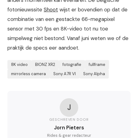
anders momenteel kan evenaren. De Belgische
fotonieuwssite
Shoot
wijst er bovendien op dat de
combinatie van een gestackte 66-megapixel
sensor met 30 fps en 8K-video tot nu toe
simpelweg niet bestond. Vanaf juni weten we of de
praktijk de specs eer aandoet.
8K video
BIONZ XR2
fotografie
fullframe
mirrorless camera
Sony A7R VI
Sony Alpha
J
GESCHREVEN DOOR
Jorn Pieters
Rides & gear redacteur