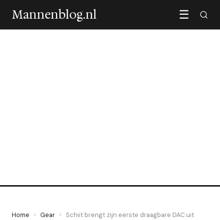
Mannenblog.nl
☰
GEAR
Schiit brengt zijn eerste
draagbare DAC uit voor 99
dollar
27 May 2026
·
5 min leestijd
Home
›
Gear
›
Schiit brengt zijn eerste draagbare DAC uit