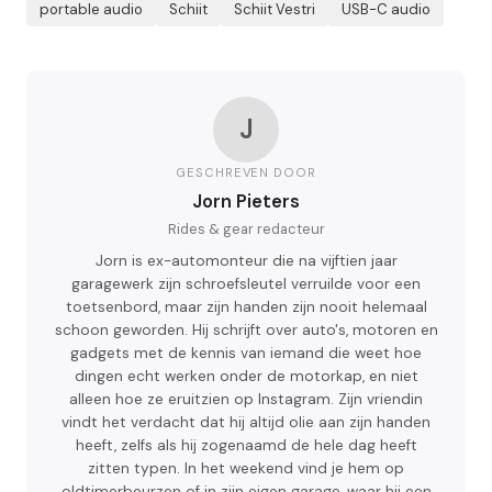
portable audio
Schiit
Schiit Vestri
USB-C audio
J
GESCHREVEN DOOR
Jorn Pieters
Rides & gear redacteur
Jorn is ex-automonteur die na vijftien jaar
garagewerk zijn schroefsleutel verruilde voor een
toetsenbord, maar zijn handen zijn nooit helemaal
schoon geworden. Hij schrijft over auto's, motoren en
gadgets met de kennis van iemand die weet hoe
dingen echt werken onder de motorkap, en niet
alleen hoe ze eruitzien op Instagram. Zijn vriendin
vindt het verdacht dat hij altijd olie aan zijn handen
heeft, zelfs als hij zogenaamd de hele dag heeft
zitten typen. In het weekend vind je hem op
oldtimerbeurzen of in zijn eigen garage, waar hij een