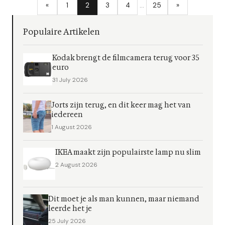
«
1
2
3
4
…
25
»
Populaire Artikelen
Kodak brengt de filmcamera terug voor 35
euro
31 July 2026
Jorts zijn terug, en dit keer mag het van
iedereen
1 August 2026
IKEA maakt zijn populairste lamp nu slim
2 August 2026
Dit moet je als man kunnen, maar niemand
leerde het je
25 July 2026