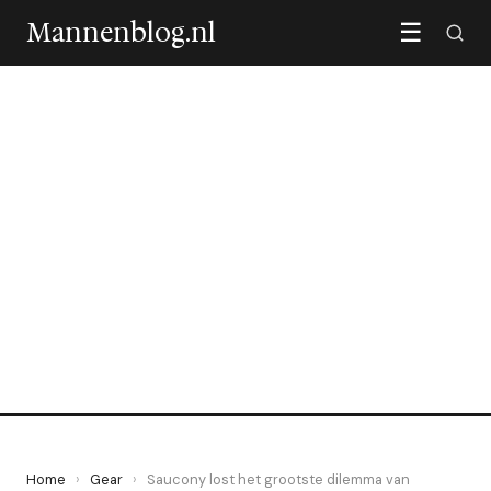
Mannenblog.nl
☰
GEAR
Saucony lost het grootste
dilemma van
hardloopschoenen op
7 June 2026
·
4 min leestijd
Home
›
Gear
›
Saucony lost het grootste dilemma van