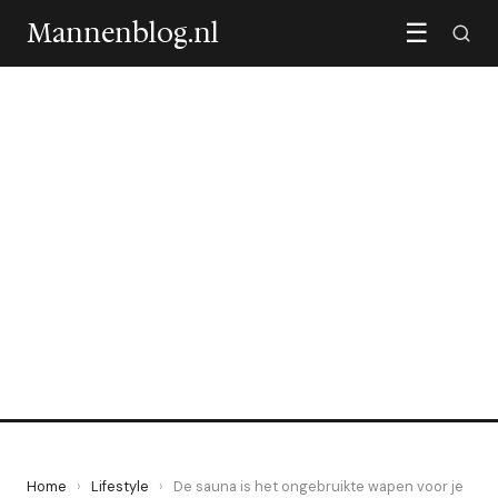
Mannenblog.nl
☰
LIFESTYLE
De sauna is het ongebruikte
wapen voor je hart en
herstel
16 June 2026
·
5 min leestijd
Home
›
Lifestyle
›
De sauna is het ongebruikte wapen voor je