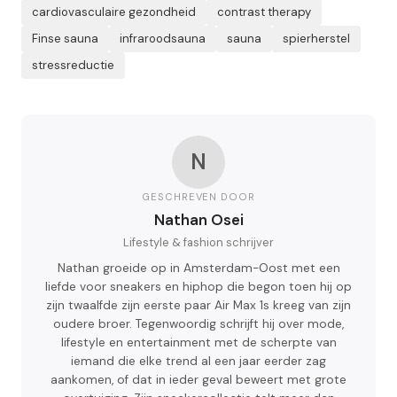
cardiovasculaire gezondheid
contrast therapy
Finse sauna
infraroodsauna
sauna
spierherstel
stressreductie
N
GESCHREVEN DOOR
Nathan Osei
Lifestyle & fashion schrijver
Nathan groeide op in Amsterdam-Oost met een
liefde voor sneakers en hiphop die begon toen hij op
zijn twaalfde zijn eerste paar Air Max 1s kreeg van zijn
oudere broer. Tegenwoordig schrijft hij over mode,
lifestyle en entertainment met de scherpte van
iemand die elke trend al een jaar eerder zag
aankomen, of dat in ieder geval beweert met grote