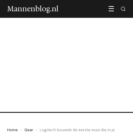
Mannenblog.nl
☰
GEAR
Logitech bouwde de eerste
muis die in je jaszak past
26 June 2026
·
6 min leestijd
Home
›
Gear
›
Logitech bouwde de eerste muis die in je