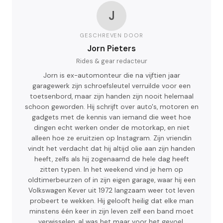
J
GESCHREVEN DOOR
Jorn Pieters
Rides & gear redacteur
Jorn is ex-automonteur die na vijftien jaar
garagewerk zijn schroefsleutel verruilde voor een
toetsenbord, maar zijn handen zijn nooit helemaal
schoon geworden. Hij schrijft over auto's, motoren en
gadgets met de kennis van iemand die weet hoe
dingen echt werken onder de motorkap, en niet
alleen hoe ze eruitzien op Instagram. Zijn vriendin
vindt het verdacht dat hij altijd olie aan zijn handen
heeft, zelfs als hij zogenaamd de hele dag heeft
zitten typen. In het weekend vind je hem op
oldtimerbeurzen of in zijn eigen garage, waar hij een
Volkswagen Kever uit 1972 langzaam weer tot leven
probeert te wekken. Hij gelooft heilig dat elke man
minstens één keer in zijn leven zelf een band moet
verwisselen, al was het maar voor het gevoel.