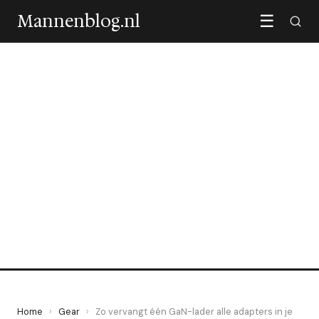
Mannenblog.nl
☰
GEAR
Zo vervangt één GaN-lader
alle adapters in je tas
20 June 2026
·
5 min leestijd
Home
›
Gear
›
Zo vervangt één GaN-lader alle adapters in je