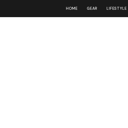
HOME
GEAR
LIFESTYLE
 zijn
k tablet ooit