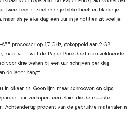
kwetsbaar voor reparatie. De Paper Pure pakt vooral dat
je twee keer zo snel door je bibliotheek en blader je
n, maar als je elke dag een uur in je notities zit voel je
-A55 processor op 1,7 GHz, gekoppeld aan 2 GB
r, maar voor wat de Paper Pure doet ruim voldoende.
d voor drie weken bij een uur schrijven per dag.
an de lader hangt.
 in elkaar zit. Geen lijm, maar schroeven en clips.
epareerbaar verkopen, een claim die de meeste
n. Achtendertig procent van de gebruikte materialen is