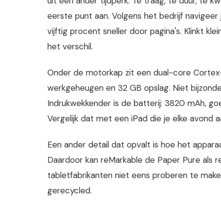
uit een ander tijdperk. Te traag, te duur, te 
eerste punt aan. Volgens het bedrijf navigeer 
vijftig procent sneller door pagina's. Klinkt klei
het verschil.
Onder de motorkap zit een dual-core Cortex
werkgeheugen en 32 GB opslag. Niet bijzonde
Indrukwekkender is de batterij: 3820 mAh, goe
Vergelijk dat met een iPad die je elke avond a
Een ander detail dat opvalt is hoe het apparaat
Daardoor kan reMarkable de Paper Pure als r
tabletfabrikanten niet eens proberen te make
gerecycled.