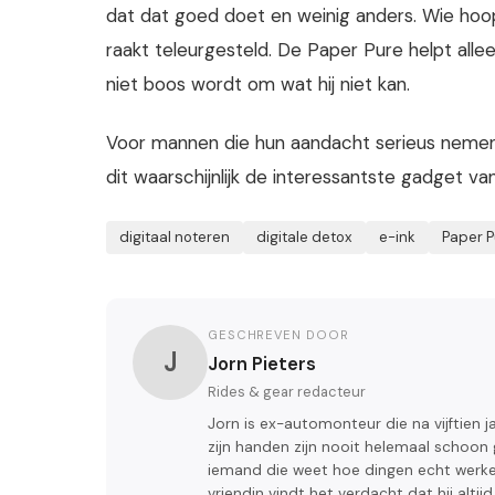
dat dat goed doet en weinig anders. Wie hoo
raakt teleurgesteld. De Paper Pure helpt allee
niet boos wordt om wat hij niet kan.
Voor mannen die hun aandacht serieus nemen e
dit waarschijnlijk de interessantste gadget va
digitaal noteren
digitale detox
e-ink
Paper P
GESCHREVEN DOOR
J
Jorn Pieters
Rides & gear redacteur
Jorn is ex-automonteur die na vijftien 
zijn handen zijn nooit helemaal schoon 
iemand die weet hoe dingen echt werken
vriendin vindt het verdacht dat hij altij