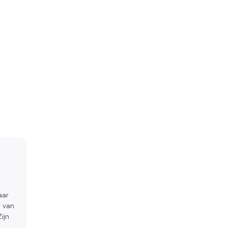
aar
s van
ijn