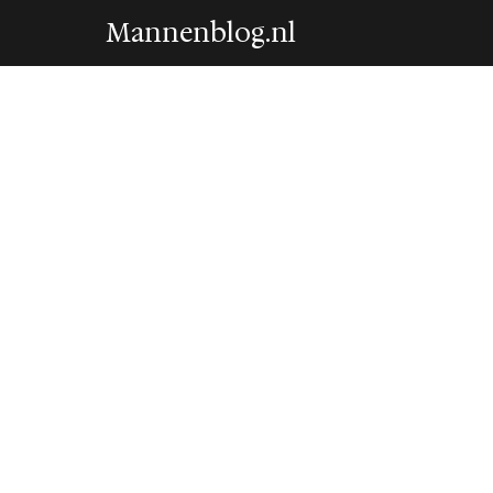
Mannenblog.nl
GEAR
reMarkable maakt
goedkoopste e-in
8 May 2026
·
6 min leestijd