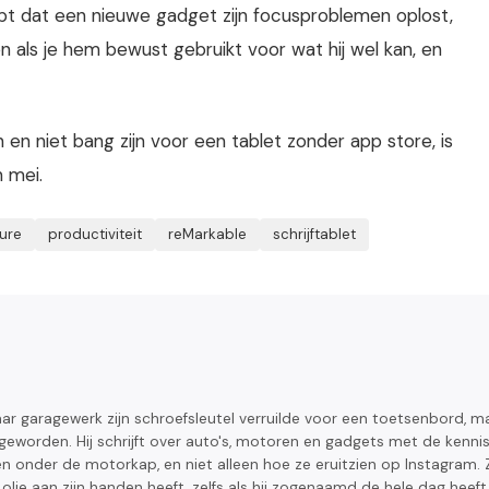
pt dat een nieuwe gadget zijn focusproblemen oplost,
n als je hem bewust gebruikt voor wat hij wel kan, en
n niet bang zijn voor een tablet zonder app store, is
n mei.
ure
productiviteit
reMarkable
schrijftablet
jaar garagewerk zijn schroefsleutel verruilde voor een toetsenbord, m
geworden. Hij schrijft over auto's, motoren en gadgets met de kenni
 onder de motorkap, en niet alleen hoe ze eruitzien op Instagram. Z
d olie aan zijn handen heeft, zelfs als hij zogenaamd de hele dag heeft