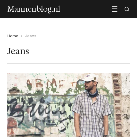
Mannenblog.nl
☰
Home
›
Jeans
Jeans