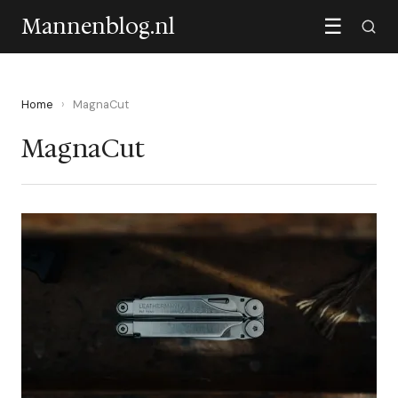
Mannenblog.nl
☰
Home
›
MagnaCut
MagnaCut