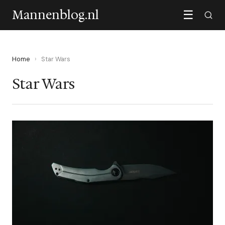
Mannenblog.nl
☰
Home
›
Star Wars
Star Wars