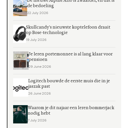
De nieuwe Alpine A110 is zwaarder, en dat is
de bedoeling
22 July 2026
Skullcandy's nieuwste koptelefoon draait
op Bose-technologie
19 July 2026
Je leren portemonnee is al lang klaar voor
pensioen
29 June 2026
Logitech bouwde de eerste muis die in je
jaszak past
26 June 2026
Waarom je dit najaar een leren bommerjack
nodig hebt
7 July 2026