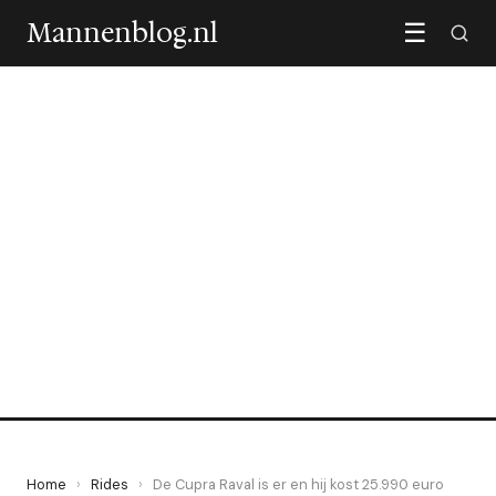
Mannenblog.nl
☰
RIDES
De Cupra Raval is er en hij
kost 25.990 euro
10 May 2026
·
6 min leestijd
Home
›
Rides
›
De Cupra Raval is er en hij kost 25.990 euro