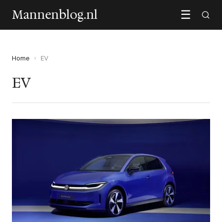
Mannenblog.nl
☰
Home
›
EV
EV