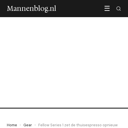
Mannenblog.nl
☰
GEAR
Fellow Series 1 zet de
thuisespresso opnieuw op
de kaart
3 June 2026
·
5 min leestijd
Home
›
Gear
›
Fellow Series 1 zet de thuisespresso opnieuw