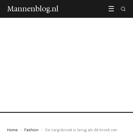
Mannenblog.nl
☰
FASHION
De cargobroek is terug als
dé broek van deze zomer
8 May 2026
·
5 min leestijd
Home
›
Fashion
›
De cargobroek is terug als dé broek van