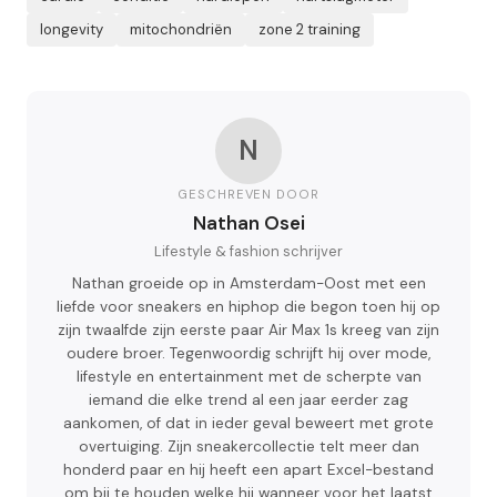
longevity
mitochondriën
zone 2 training
N
GESCHREVEN DOOR
Nathan Osei
Lifestyle & fashion schrijver
Nathan groeide op in Amsterdam-Oost met een
liefde voor sneakers en hiphop die begon toen hij op
zijn twaalfde zijn eerste paar Air Max 1s kreeg van zijn
oudere broer. Tegenwoordig schrijft hij over mode,
lifestyle en entertainment met de scherpte van
iemand die elke trend al een jaar eerder zag
aankomen, of dat in ieder geval beweert met grote
overtuiging. Zijn sneakercollectie telt meer dan
honderd paar en hij heeft een apart Excel-bestand
om bij te houden welke hij wanneer voor het laatst