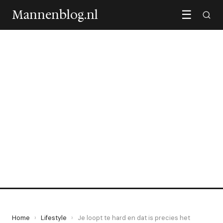
Mannenblog.nl
☰
LIFESTYLE
Je loopt te hard en dat is
precies het probleem
19 June 2026
·
6 min leestijd
Home
›
Lifestyle
›
Je loopt te hard en dat is precies het